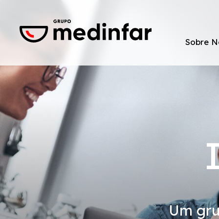
Sobre N
Quem S
História
Estrutu
Um gru