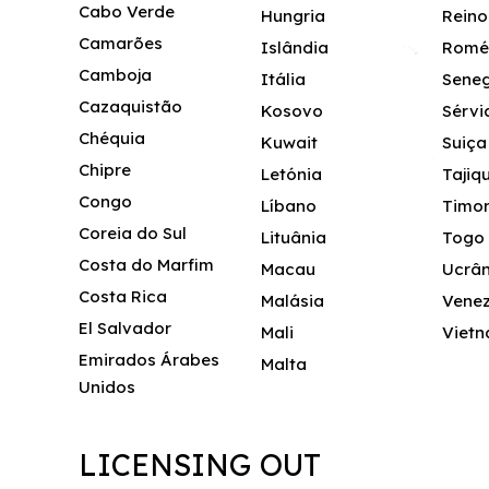
Cabo Verde
Hungria
Reino
Camarões
Islândia
Romé
Camboja
Itália
Sene
Cazaquistão
Kosovo
Sérvi
Chéquia
Kuwait
Suiça
Chipre
Letónia
Tajiq
Congo
Líbano
Timor
Coreia do Sul
Lituânia
Togo
Costa do Marfim
Macau
Ucrân
Costa Rica
Malásia
Vene
El Salvador
Mali
Viet
Emirados Árabes
Malta
Unidos
LICENSING OUT