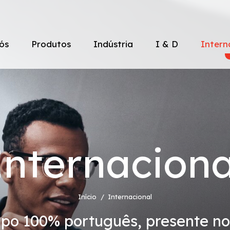
ós
Produtos
Indústria
I & D
Intern
omos
Produção
Laboratório de 
Marro
Fabrico por contrato
Serviços de Contr
Lista 
Internaciona
ra do Grupo
Certificação
Serviços de Quali
Início
Internacional
po 100% português, presente n