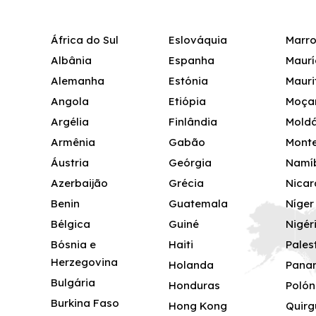
África do Sul
Eslováquia
Marr
Albânia
Espanha
Maurí
Alemanha
Estónia
Mauri
Angola
Etiópia
Moça
Argélia
Finlândia
Mold
Armênia
Gabão
Mont
Áustria
Geórgia
Namí
Azerbaijão
Grécia
Nica
Benin
Guatemala
Níger
Bélgica
Guiné
Nigér
Bósnia e
Haiti
Pales
Herzegovina
Holanda
Pana
Bulgária
Honduras
Polón
Burkina Faso
Hong Kong
Quirg