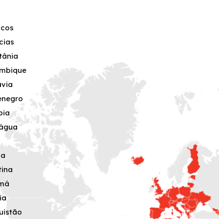
ocos
cias
tânia
mbique
ávia
enegro
bia
rágua
ia
tina
má
ia
uistão