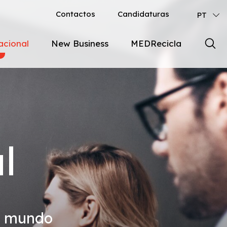
Contactos
Candidaturas
PT
acional
New Business
MEDRecicla
Desenvolvimento Farmacêutico
cos
olo Analítico
de Produtos Licensing OUT
l
fied Person
o mundo