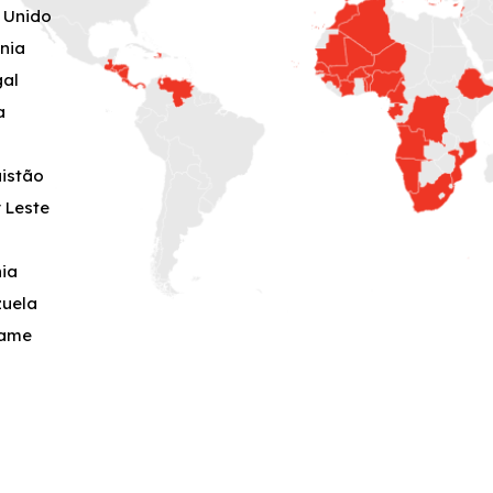
 Unido
nia
gal
a
uistão
 Leste
ia
zuela
name